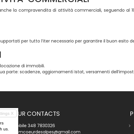
nche la compravendita di attività commerciali, seguendo al 100
upportati per tutto l’iter necessario per garantire il buon esito de
I
 locazione di immobili.
sua parte: scadenze, aggiornamenti Istat, versamenti dell’imposta 
OUR CONTACTS
P
ttings X
rs
Mobile
348 7830326
h us.
immcoeurdesalpes@gmail.com