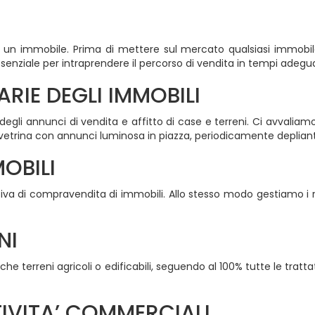
di un immobile. Prima di mettere sul mercato qualsiasi immobil
ssenziale per intraprendere il percorso di vendita in tempi adegua
RIE DEGLI IMMOBILI
egli annunci di vendita e affitto di case e terreni. Ci avvaliamo 
 vetrina con annunci luminosa in piazza, periodicamente depliant
OBILI
iva di compravendita di immobili. Allo stesso modo gestiamo i ra
NI
he terreni agricoli o edificabili, seguendo al 100% tutte le tratt
IVITA’ COMMERCIALI