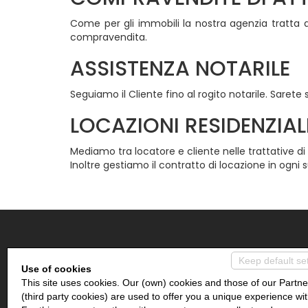
Come per gli immobili la nostra agenzia tratta a
compravendita.
ASSISTENZA NOTARILE
Seguiamo il Cliente fino al rogito notarile. Sarete s
LOCAZIONI RESIDENZIAL
Mediamo tra locatore e cliente nelle trattative di
Inoltre gestiamo il contratto di locazione in ogni 
IMMOBILIARE COEUR DES ALPES
Keep default se
Use of cookies
This site uses cookies. Our (own) cookies and those of our Partne
Piazza Frutaz, 18
(third party cookies) are used to offer you a unique experience wit
11020 Mongnod AO