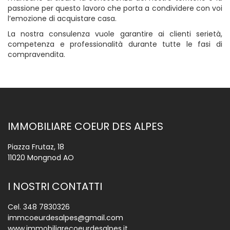
passione per questo lavoro che porta a condividere con voi
l’emozione di acquistare casa.
La nostra consulenza vuole garantire ai clienti serietà,
competenza e professionalità durante tutte le fasi di
compravendita.
IMMOBILIARE COEUR DES ALPES
Piazza Frutaz, 18
11020 Mongnod AO
I NOSTRI CONTATTI
Cel.
348 7830326
immcoeurdesalpes@gmail.com
www.immobiliarecoeurdesalpes.it