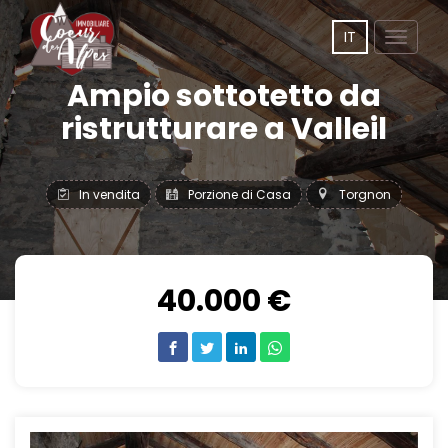
IT
Toggle
navigat
Ampio sottotetto da
ristrutturare a Valleil
In vendita
Porzione di Casa
Torgnon
40.000 €
Previous
Next