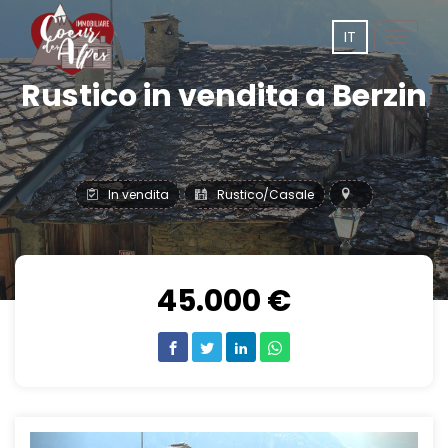
IT
Toggle
navigat
Rustico in vendita a Berzin
In vendita
Rustico/Casale
45.000 €
Previous
Next