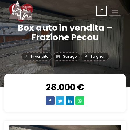
IT
Toggle
navigat
Box auto in vendita –
Frazione Pecou
In vendita
Garage
Torgnon
28.000 €
Previous
Next